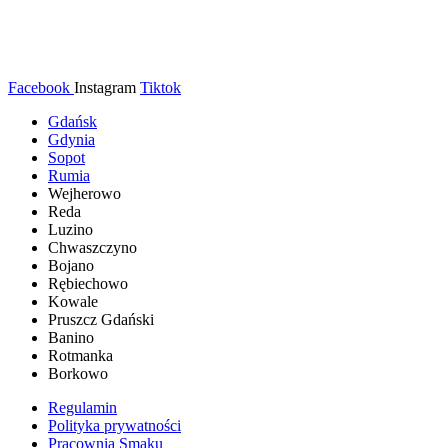
Facebook
Instagram
Tiktok
Gdańsk
Gdynia
Sopot
Rumia
Wejherowo
Reda
Luzino
Chwaszczyno
Bojano
Rębiechowo
Kowale
Pruszcz Gdański
Banino
Rotmanka
Borkowo
Regulamin
Polityka prywatności
Pracownia Smaku