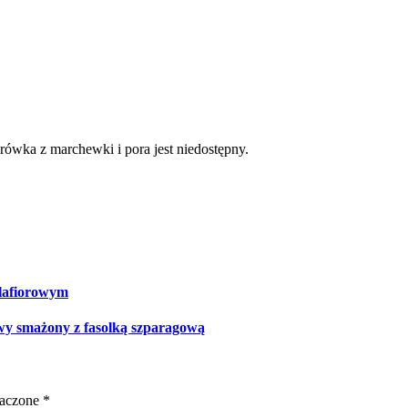
nanasem, ryż brązowy i surówka
ówka z marchewki i pora jest niedostępny.
alafiorowym
owy smażony z fasolką szparagową
naczone
*