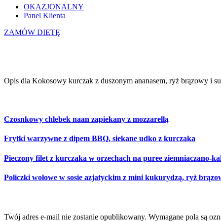
OKAZJONALNY
Panel Klienta
ZAMÓW DIETĘ
Kokosowy kurczak z duszonym a
Opis dla Kokosowy kurczak z duszonym ananasem, ryż brązowy i sur
Równie smaczne
Czosnkowy chlebek naan zapiekany z mozzarellą
Frytki warzywne z dipem BBQ, siekane udko z kurczaka
Pieczony filet z kurczaka w orzechach na puree ziemniaczano-k
Policzki wołowe w sosie azjatyckim z mini kukurydzą, ryż brąz
Dodaj komentarz
Twój adres e-mail nie zostanie opublikowany.
Wymagane pola są oz