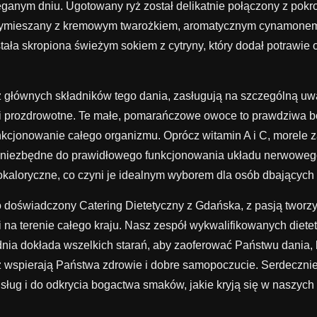
ganym dniu. Ugotowany ryż został delikatnie połączony z pokro
wymieszany z kremowym twarożkiem, aromatycznym cynamonem 
tała skropiona świeżym sokiem z cytryny, który dodał potrawie
 głównych składników tego dania, zasługują na szczególną u
ci prozdrowotne. Te małe, pomarańczowe owoce to prawdziwa 
nkcjonowanie całego organizmu. Oprócz witamin A i C, morele z
ą niezbędne do prawidłowego funkcjonowania układu nerwoweg
okaloryczne, co czyni je idealnym wyborem dla osób dbających
doświadczony Catering Dietetyczny z Gdańska, z pasją tworz
 na terenie całego kraju. Nasz zespół wykwalifikowanych diete
nia dokłada wszelkich starań, aby zaoferować Państwu dania, k
ż wspierają Państwa zdrowie i dobre samopoczucie. Serdeczn
sług i do odkrycia bogactwa smaków, jakie kryją się w naszych