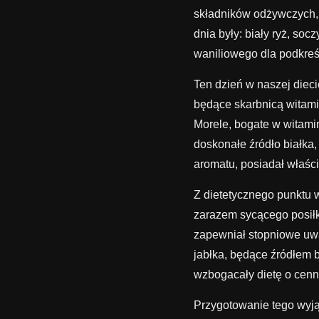
składników odżywczych, 
dnia były: biały ryż, so
waniliowego dla podkreśl
Ten dzień w naszej diec
będące skarbnicą witami
Morele, bogate w witamin
doskonałe źródło białk
aromatu, posiadał właśc
Z dietetycznego punktu 
zarazem sycącego posiłk
zapewniał stopniowe uwa
jabłka, będące źródłem b
wzbogacały dietę o cenn
Przygotowanie tego wyją