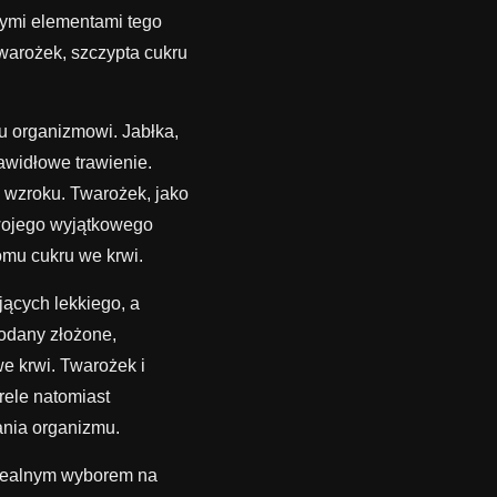
wymi elementami tego
twarożek, szczypta cukru
u organizmowi. Jabłka,
awidłowe trawienie.
ć wzroku. Twarożek, jako
wojego wyjątkowego
omu cukru we krwi.
jących lekkiego, a
wodany złożone,
e krwi. Twarożek i
rele natomiast
ania organizmu.
 idealnym wyborem na