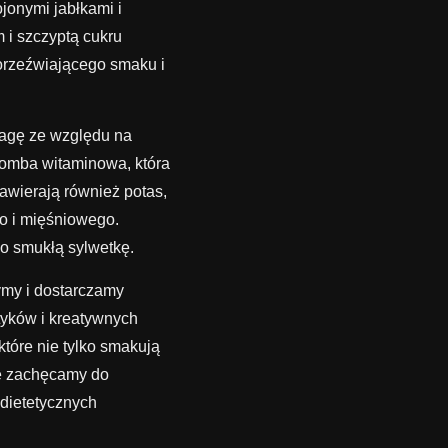
jonymi jabłkami i
i szczyptą cukru
 orzeźwiającego smaku i
wagę ze względu na
bomba witaminowa, która
awierają również potas,
o i mięśniowego.
 o smukłą sylwetkę.
ymy i dostarczamy
tyków i kreatywnych
tóre nie tylko smakują
ie zachęcamy do
 dietetycznych