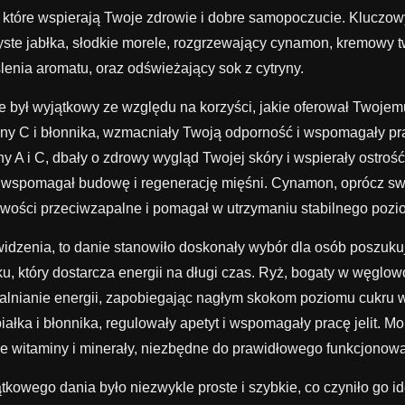
które wspierają Twoje zdrowie i dobre samopoczucie. Kluczo
czyste jabłka, słodkie morele, rozgrzewający cynamon, kremowy 
enia aromatu, oraz odświeżający sok z cytryny.
ie był wyjątkowy ze względu na korzyści, jakie oferował Twojem
ny C i błonnika, wzmacniały Twoją odporność i wspomagały pr
y A i C, dbały o zdrowy wygląd Twojej skóry i wspierały ostroś
a, wspomagał budowę i regenerację mięśni. Cynamon, oprócz s
iwości przeciwzapalne i pomagał w utrzymaniu stabilnego pozi
widzenia, to danie stanowiło doskonały wybór dla osób poszuku
u, który dostarcza energii na długi czas. Ryż, bogaty w węglo
lnianie energii, zapobiegając nagłym skokom poziomu cukru w
iałka i błonnika, regulowały apetyt i wspomagały pracę jelit. Mo
e witaminy i minerały, niezbędne do prawidłowego funkcjonow
tkowego dania było niezwykle proste i szybkie, co czyniło go