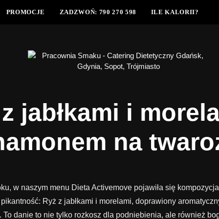
PROMOCJE
ZADZWOŃ: 790 270 598
ILE KALORII?
z jabłkami i morel
namonem na twaro
ku, w naszym menu Dieta Activemove pojawiła się kompozycja, 
ną pikantność: Ryż z jabłkami i morelami, doprawiony aromaty
To danie to nie tylko rozkosz dla podniebienia, ale również b