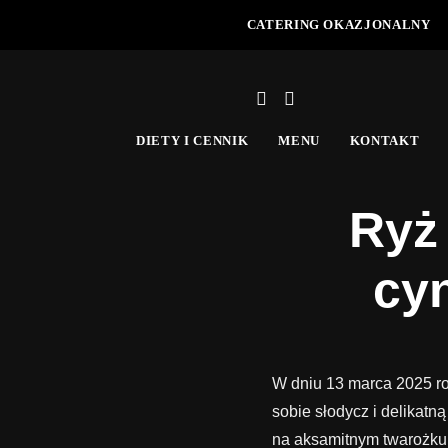
CATERING OKAZJONALNY
DIETY I CENNIK
MENU
KONTAKT
Ryż 
cy
W dniu 13 marca 2025 ro
sobie słodycz i delikat
na aksamitnym twarożku. 