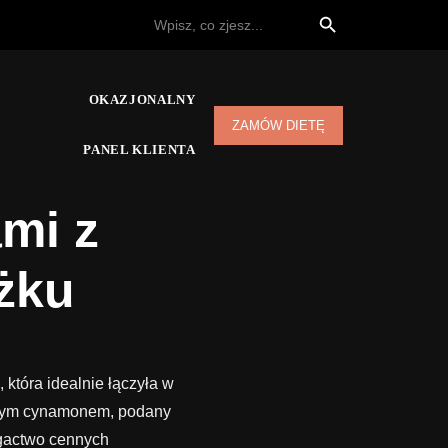
Search Button
Search
for:
OKAZJONALNY
ZAMÓW DIETĘ
PANEL KLIENTA
ami z
żku
która idealnie łączyła w
cznym cynamonem, podany
ogactwo cennych