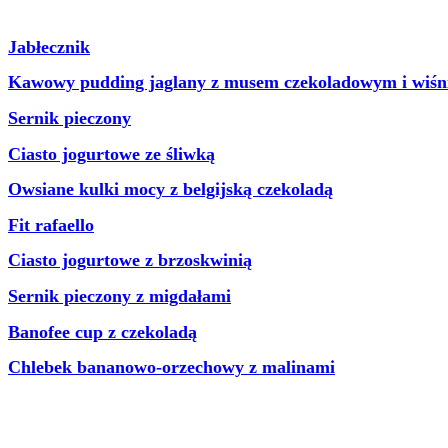
Jabłecznik
Kawowy pudding jaglany z musem czekoladowym i wiśn
Sernik pieczony
Ciasto jogurtowe ze śliwką
Owsiane kulki mocy z belgijską czekoladą
Fit rafaello
Ciasto jogurtowe z brzoskwinią
Sernik pieczony z migdałami
Banofee cup z czekoladą
Chlebek bananowo-orzechowy z malinami
Posts Navigation