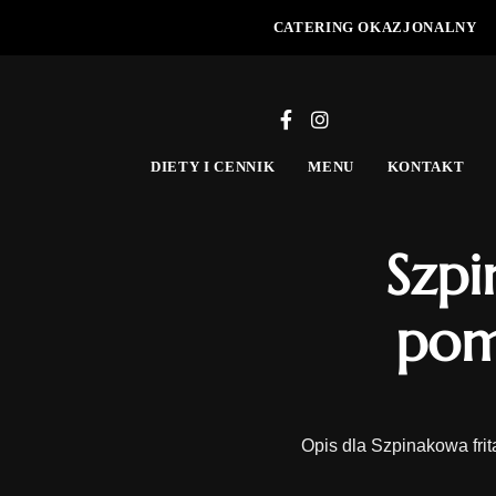
CATERING OKAZJONALNY
DIETY I CENNIK
MENU
KONTAKT
Szpi
pom
Opis dla Szpinakowa frit