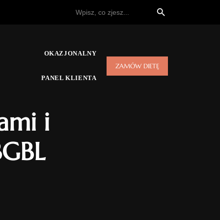
Search Button
Search
for:
OKAZJONALNY
ZAMÓW DIETĘ
PANEL KLIENTA
ami i
BGBL