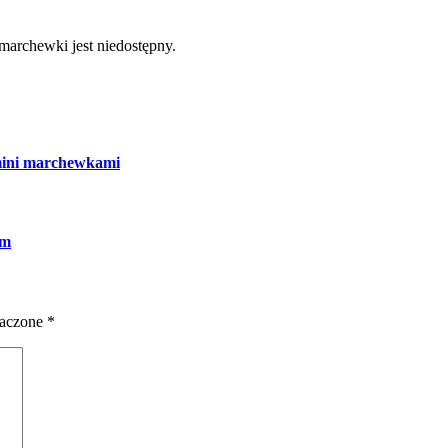
marchewki jest niedostępny.
i mini marchewkami
em
naczone
*