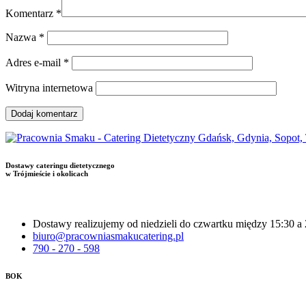
Komentarz
*
Nazwa
*
Adres e-mail
*
Witryna internetowa
Dostawy cateringu dietetycznego
w Trójmieście i okolicach
Dostawy realizujemy od niedzieli do czwartku między 15:30 a
biuro@pracowniasmakucatering.pl
790 - 270 - 598
BOK