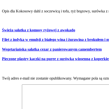
Opis dla Kokosowy dahl z soczewicą i tofu, ryż brązowy, surówka z 
Równie smaczne
Świeża sałatka z komosy ryżowej z awokado
Filet z indyka w emulsji z białego wina i żurawiną z brokułem 
Wegetariańska sałatka cezar z panierowanym camembertem
Pieczone plastry kaczki na puree z surówką wiosenną z koperki
Dodaj komentarz
Twój adres e-mail nie zostanie opublikowany.
Wymagane pola są oz