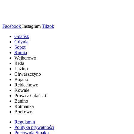
Facebook
Instagram
Tiktok
Gdańsk
Gdynia
Sopot
Rumia
Wejherowo
Reda
Luzino
Chwaszczyno
Bojano
Rębiechowo
Kowale
Pruszcz Gdański
Banino
Rotmanka
Borkowo
Regulamin
Polityka prywatności
Pracownia Smaku