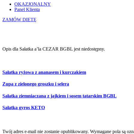
OKAZJONALNY
Panel Klienta
ZAMÓW DIETĘ
Sałatka a’la CEZAR BGBL
Opis dla Sałatka a’la CEZAR BGBL jest niedostępny.
Równie smaczne
Sałatka ryżowa z ananasem i kurczakiem
Zupa z zielonego groszku i selera
Sałatka ziemniaczana z jajkiem i sosem tatarskim BGBL
Sałatka gyros KETO
Dodaj komentarz
Twój adres e-mail nie zostanie opublikowany.
Wymagane pola są oz